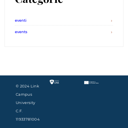
eventi
events
© 2024 Link
Campus
University
C.F.
11933781004